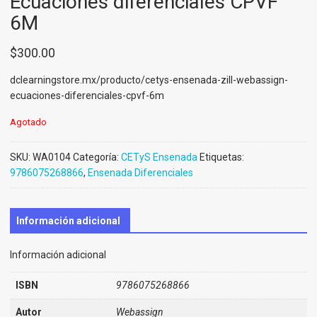
Ecuaciones diferenciales CPVF
6M
$
300.00
dclearningstore.mx/producto/cetys-ensenada-zill-webassign-
ecuaciones-diferenciales-cpvf-6m
Agotado
SKU:
WA0104
Categoría:
CETyS Ensenada
Etiquetas:
9786075268866
,
Ensenada Diferenciales
Información adicional
Información adicional
ISBN
9786075268866
Autor
Webassign