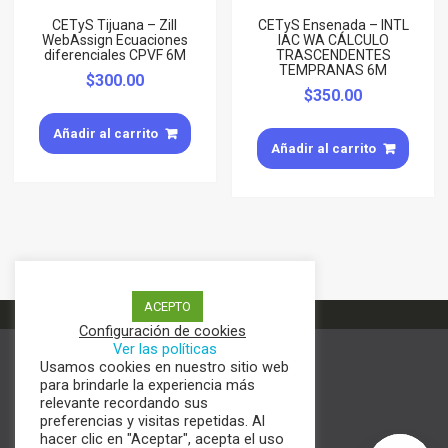
CETyS Tijuana – Zill
CETyS Ensenada – INTL
WebAssign Ecuaciones
IAC WA CÁLCULO
diferenciales CPVF 6M
TRASCENDENTES
TEMPRANAS 6M
$
300.00
$
350.00
Añadir al carrito
Añadir al carrito
ACEPTO
Configuración de cookies
Ver las políticas
Usamos cookies en nuestro sitio web
Términos y condiciones
para brindarle la experiencia más
Aviso de Privacidad
relevante recordando sus
Política de cookies
preferencias y visitas repetidas. Al
hacer clic en "Aceptar", acepta el uso