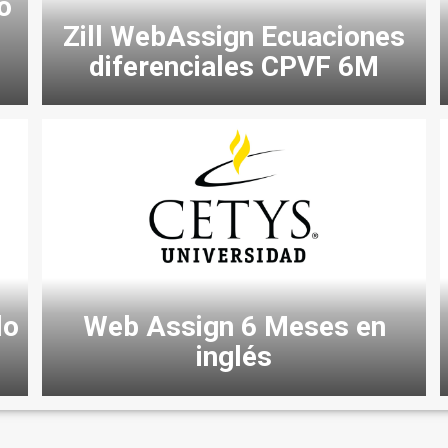
o
Zill WebAssign Ecuaciones
diferenciales CPVF 6M
lo
Web Assign 6 Meses en
inglés