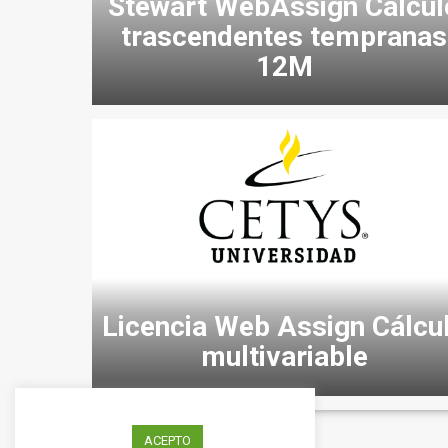
Stewart WebAssign Cálcul
trascendentes tempranas
12M
Licencia Web Assign Cálcu
multivariable
ACEPTO