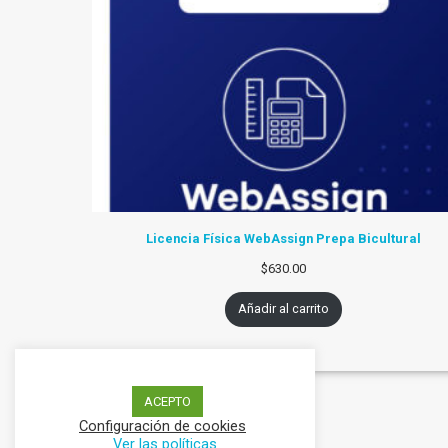
Licencia Física WebAssign Prepa Bicultural
$
630.00
Añadir al carrito
ACEPTO
Configuración de cookies
Ver las políticas