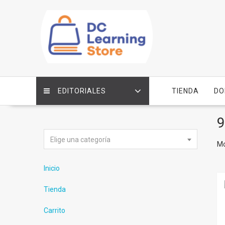
Saltar
contenido
EDITORIALES
TIENDA
DO
9
Elige una categoría
Mo
Inicio
Tienda
Carrito