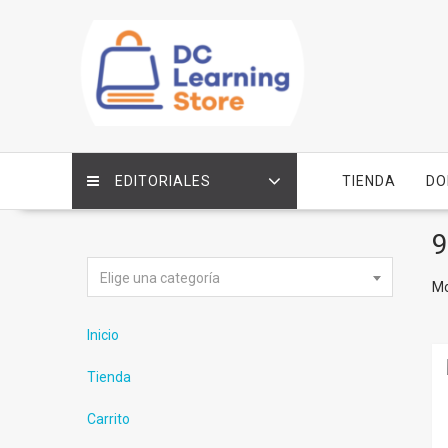
Saltar
contenido
EDITORIALES
TIENDA
DO
9
Elige una categoría
Mo
Inicio
Tienda
Carrito