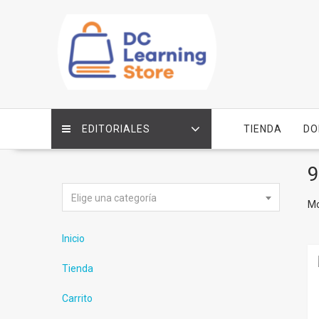
Saltar
contenido
EDITORIALES
TIENDA
DO
9
Elige una categoría
Mo
Inicio
Tienda
Carrito