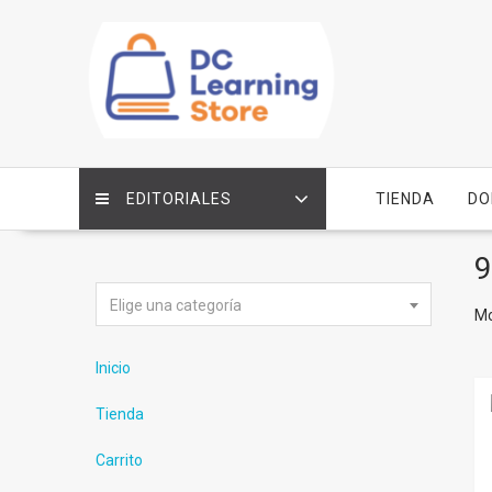
Saltar
contenido
EDITORIALES
TIENDA
DO
9
Elige una categoría
Mo
Inicio
Tienda
Carrito