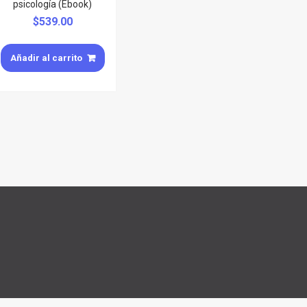
psicología (Ebook)
$
539.00
Añadir al carrito