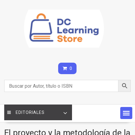
Saltar
contenido
0
EDITORIALES
El proyecto y la metodología de la