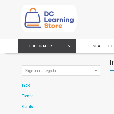
Saltar
contenido
EDITORIALES
TIENDA
DO
I
Elige una categoría
Inicio
Tienda
Carrito