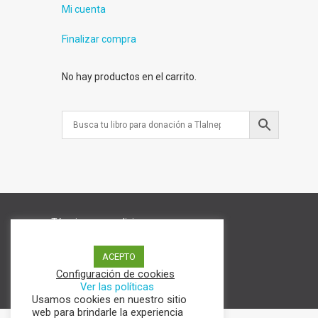
Mi cuenta
Finalizar compra
No hay productos en el carrito.
Términos y condiciones
Aviso de Privacidad
Política de cookies
ACEPTO
Configuración de cookies
Ver las políticas
Usamos cookies en nuestro sitio
web para brindarle la experiencia