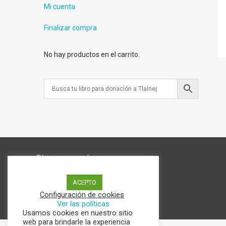
Mi cuenta
Finalizar compra
No hay productos en el carrito.
Términos y condiciones
Aviso de Privacidad
Política de cookies
ACEPTO
Configuración de cookies
Ver las políticas
Usamos cookies en nuestro sitio
web para brindarle la experiencia