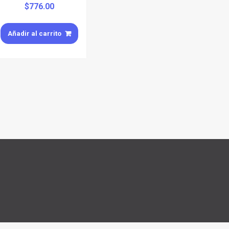
$
776.00
Añadir al carrito