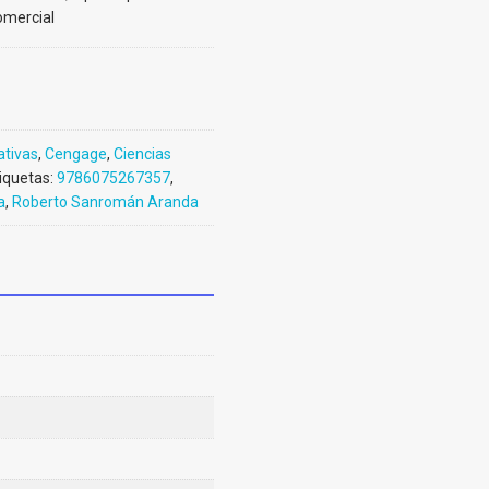
omercial
ativas
,
Cengage
,
Ciencias
iquetas:
9786075267357
,
a
,
Roberto Sanromán Aranda