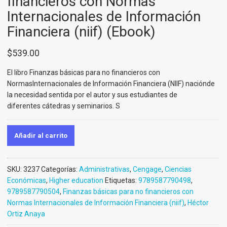
financieros con Normas
Internacionales de Información
Financiera (niif) (Ebook)
$
539.00
El libro Finanzas básicas para no financieros con
NormasInternacionales de Información
Financiera (NIIF) naciónde
la necesidad sentida por el autor y sus estudiantes de
diferentes
cátedras y seminarios. S
Añadir al carrito
SKU:
3237
Categorías:
Administrativas
,
Cengage
,
Ciencias
Económicas
,
Higher education
Etiquetas:
9789587790498
,
9789587790504
,
Finanzas básicas para no financieros con
Normas Internacionales de Información Financiera (niif)
,
Héctor
Ortiz Anaya