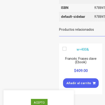
ISBN
97884
default-sidebar
97884
Productos relacionados
Francés: Frases clave
(Ebook)
$
409.00
Añadir al carrito
ACEPTO