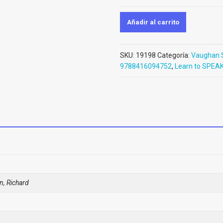
Añadir al carrito
SKU:
19198
Categoría:
Vaughan 
9788416094752
,
Learn to SPEAK
, Richard