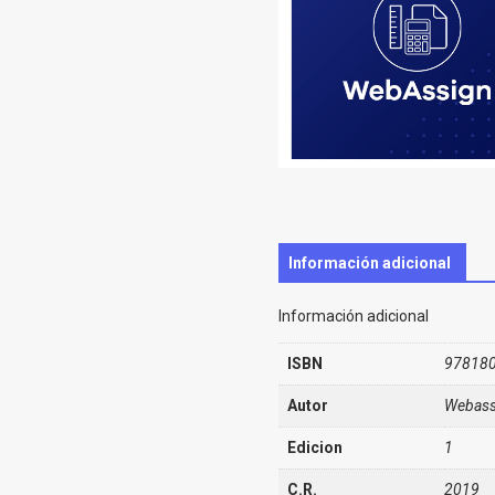
Información adicional
Información adicional
ISBN
97818
Autor
Webass
Edicion
1
C.R.
2019