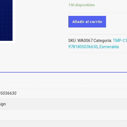
150 disponibles
Añadir al carrito
SKU:
WA0067
Categoría:
TMP-C1
9781805036630
,
Esmeralda
05036630
ign