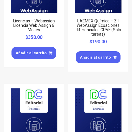
Licencias – Webassign
UAEMEX Química – Zill
Licencia Web Assign 6
WebAssign Ecuaciones
Meses
diferenciales CPVF (Solo
tareas)
$
350.00
$
190.00
Añadir al carrito
Añadir al carrito