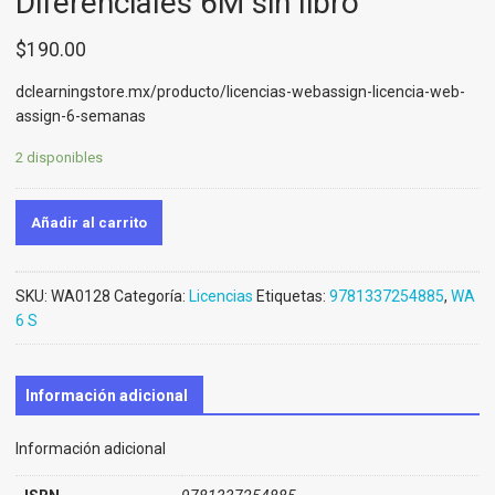
Diferenciales 6M sin libro
$
190.00
dclearningstore.mx/producto/licencias-webassign-licencia-web-
assign-6-semanas
2 disponibles
Añadir al carrito
SKU:
WA0128
Categoría:
Licencias
Etiquetas:
9781337254885
,
WA
6 S
Información adicional
Información adicional