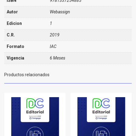
ISBN
9781337254885
Autor
Webassign
Edicion
1
C.R.
2019
Formato
IAC
Vigencia
6 Meses
Productos relacionados