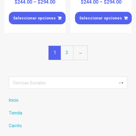
$
244.00
–
$
294.00
$
244.00
–
$
294.00
Seleccionar opciones
Seleccionar opciones
1
2
→
Ciencias Sociales
×
Inicio
Tienda
Carrito