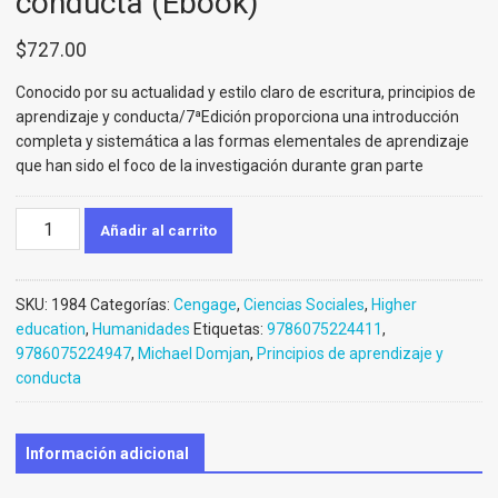
conducta (Ebook)
$
727.00
Conocido por su actualidad y estilo claro de escritura, principios de
aprendizaje y conducta/7ªEdición proporciona una introducción
completa y sistemática a las formas elementales de aprendizaje
que han sido el foco de la investigación durante gran parte
Principios
Añadir al carrito
de
aprendizaje
y
SKU:
1984
Categorías:
Cengage
,
Ciencias Sociales
,
Higher
conducta
education
,
Humanidades
Etiquetas:
9786075224411
,
(Ebook)
9786075224947
,
Michael Domjan
,
Principios de aprendizaje y
cantidad
conducta
Información adicional