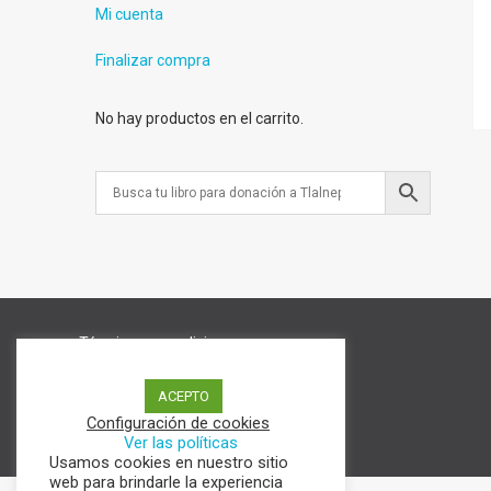
Mi cuenta
Finalizar compra
No hay productos en el carrito.
Términos y condiciones
Aviso de Privacidad
Política de cookies
ACEPTO
Configuración de cookies
Ver las políticas
Usamos cookies en nuestro sitio
web para brindarle la experiencia