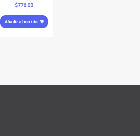
$
776.00
Añadir al carrito