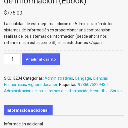
de información (Ebook)
$
776.00
La finalidad de esta séptima edición de Administración de los
sistemas de información es proporcionar una comprensión
realista de los sistemas de información (desde ahora nos
referiremos a estos como SI) a los estudiantes </span
Administración
Añadir al carrito
de
los
sistemas
SKU:
3234
Categorías:
Administrativas
,
Cengage
,
Ciencias
de
Económicas
,
Higher education
Etiquetas:
9786075229430
,
información
Administración de los sistemas de información
,
Kenneth J. Sousa
(Ebook)
cantidad
Información adicional
Información adicional