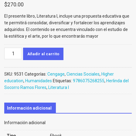
$
270.00
El presente libro, Literatura I, incluye una propuesta educativa que
te permitirá consolidar, diversificar y fortalecer los aprendizajes
adquiridos. El contenido se encuentra vinculado con el estudio de
la estética y el arte, por lo que encontrarás mayor
Literatura
Añadir al carrito
I
(Ebook)
cantidad
SKU:
9531
Categorías:
Cengage
,
Ciencias Sociales
,
Higher
education
,
Humanidades
Etiquetas:
9786075268255
,
Herlinda del
Socorro Ramos Flores
,
Literatura I
Información adicional
Información adicional
Tipo
Ebook